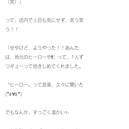
（笑）」
って、店内で人目も気にせず、笑う笑
う！！
「せやけど、ようやった！！あんた
は、地元のヒーローや❗️」って、1人ず
つギューって抱きしめてくれました。
〝ヒーロー〟って言葉、久々に聞いた
(*≧∀≦*)
でもなんか、すっごく温かい✨