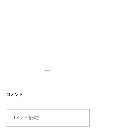
コメント
コメントを追加…
〜健康小鉢贅沢ランチ♡
7/15（水）関
～
「よ〜いドン！