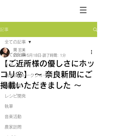
SEKI
HIROMI
記事
全ての記事
関 宏美
全ての記事
2018年5月18日
読了時間: 1分
【ご近所様の優しさにホッ
メディア出演
コリ🌸】 〜 奈良新聞にご
講演会＆トークショー
掲載いただきました 〜
商品開発
レシピ開発
執筆
音楽活動
農家訪問