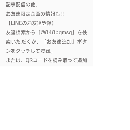
記事配信の他、
​お友達限定企画の情報も!!
【LINEのお友達登録】
友達検索から「
@848bqmsq」を検
索いただくか、「お友達追加」ボタ
ンをタッチして登録。
または、QRコードを読み取って追加
してください。
⚫検索の場合
「友だち追加」→ 「ID／電話番号」
を選択
「ID」にチェックし
「
@848bqmsq」と入力し検索
​（一番最初に「@」を忘れずに付け