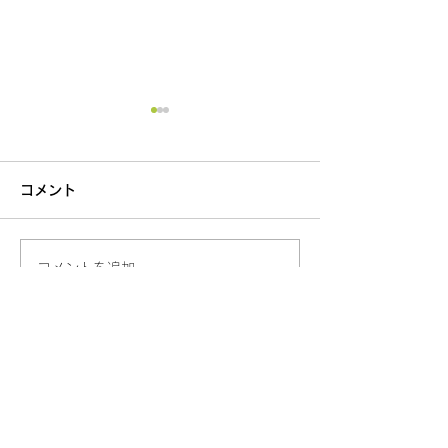
コメント
【新しょうが✨
コメントを追加…
「渥美の陽光-HIKARI-」
VEGETA
FRIENDS