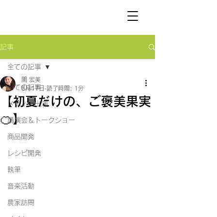
SEKI
HIROMI
記事
全ての記事
関 宏美
全ての記事
5月17日
読了時間: 1分
【初夏だけの、ご褒美果実
メディア出演
🍊】
講演会＆トークショー
商品開発
レシピ開発
執筆
音楽活動
農家訪問