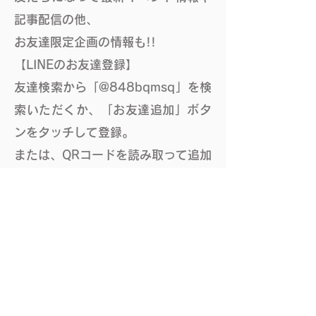
記事配信の他、
​お友達限定企画の情報も!!
【LINEのお友達登録】
友達検索から「
@848bqmsq」を検
索いただくか、「お友達追加」ボタ
ンをタッチして登録。
または、QRコードを読み取って追加
してください。
⚫検索の場合
「友だち追加」→ 「ID／電話番号」
を選択
「ID」にチェックし
「
@848bqmsq」と入力し検索
​（一番最初に「@」を忘れずに付け