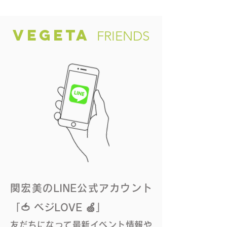
いぞ、奈良。/ きゅうり編
いぞ、奈良。／
くな編
VEGETA
FRIENDS
関宏美のLINE公式アカウント
「🍅 ベジLOVE 🍏」
友だちになって最新イベント情報や