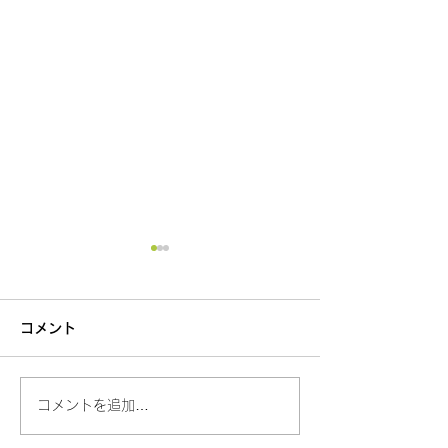
コメント
コメントを追加…
地産地消PR動画＼おいし
地産地消PR動