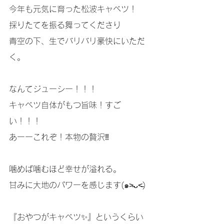
今年も元気に育った松波キャベツ！
採りたてを振る舞ってくださり
青空の下、生でバリバリ豪快にいただ
く。
なんてジューシー！！！
キャベツ自体がもつ旨味！すご
い！！！
あーーこれぞ！本物の贅沢‼️
噛めば噛むほど幸せが溢れる。
甘みに大地のパワーを感じます(๑˃̵ᴗ˂̵)
『おやつがキャベツ✨』というくらい