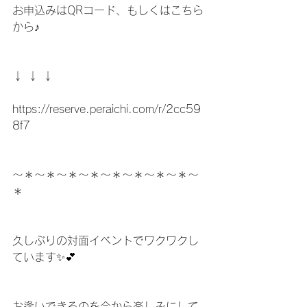
お申込みはQRコード、もしくはこちら
から♪
↓ ↓ ↓
https://reserve.peraichi.com/r/2cc59
8f7
〜＊〜＊〜＊〜＊〜＊〜＊〜＊〜＊〜
＊
久しぶりの対面イベントでワクワクし
ています✨💕
お逢いできるのを今から楽しみにして