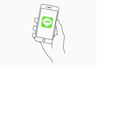
関宏美のLINE公式アカウント
「🍅 ベジLOVE 🍏」
友だちになって最新イベント情報や
記事配信の他、
​お友達限定企画の情報も!!
【LINEのお友達登録】