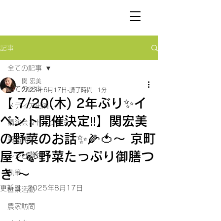
SEKI
HIROMI
記事
全ての記事
関 宏美
全ての記事
2023年6月17日
読了時間: 1分
【 7/20(木) 2年ぶり✨イ
メディア出演
ベント開催決定‼️】関宏美
講演会＆トークショー
の野菜のお話✨🌽🍅〜 京町
商品開発
屋で🍃野菜たっぷり御膳つ
レシピ開発
き 〜
執筆
更新日：
2025年8月17日
音楽活動
農家訪問