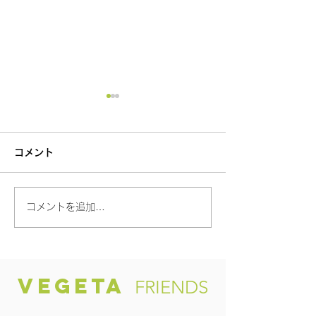
コメント
【新しょうが✨】
コメントを追加…
〜健康小鉢贅沢
～
VEGETA
FRIENDS