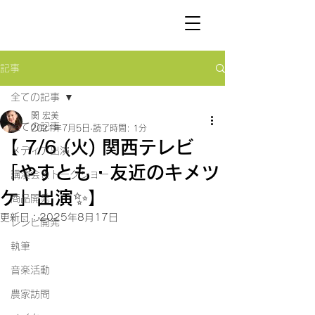
SEKI
HIROMI
記事
全ての記事
関 宏美
全ての記事
2021年7月5日
読了時間: 1分
【 7/6 (火) 関西テレビ
メディア出演
「やすとも・友近のキメツ
講演会＆トークショー
ケ」出演✨】
商品開発
更新日：
2025年8月17日
レシピ開発
執筆
音楽活動
農家訪問