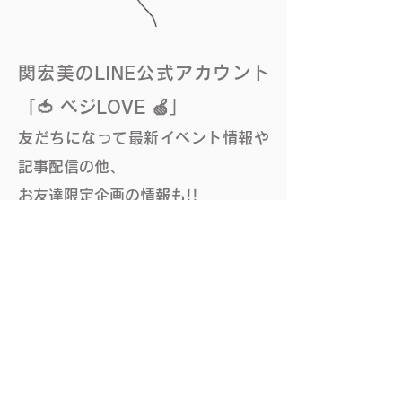
関宏美のLINE公式アカウント
「🍅 ベジLOVE 🍏」
友だちになって最新イベント情報や
記事配信の他、
​お友達限定企画の情報も!!
【LINEのお友達登録】
友達検索から「
@848bqmsq」を検
索いただくか、「お友達追加」ボタ
ンをタッチして登録。
または、QRコードを読み取って追加
してください。
⚫検索の場合