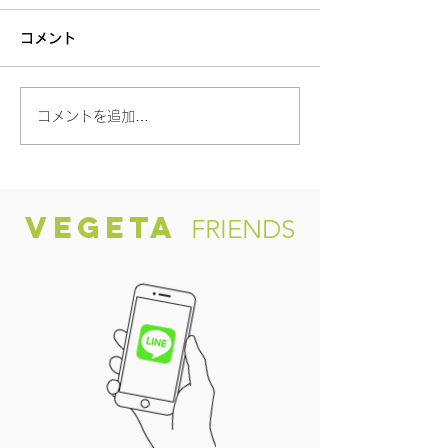
コメント
【新しょうが✨
コメントを追加…
「渥美の陽光-HIKARI-」
VEGETA
FRIENDS