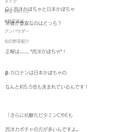
メイク
Q！西洋かぼちゃと日本かぼちゃ
野菜ソムリエ
#野菜美活
栄養が豊富なのはどっち？
アンバサダー
旬の野菜紹介
正解は…… “西洋かぼちゃ”！
β-カロテンは日本かぼちゃの
なんと約5.5倍も含まれているんです！
「さらに抗酸化ビタミンCやEも
西洋カボチャの方が多いんですよ。