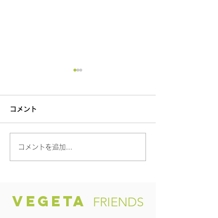
コメント
【新しょうが✨
コメントを追加…
「渥美の陽光-HIKARI-」
VEGETA
FRIENDS