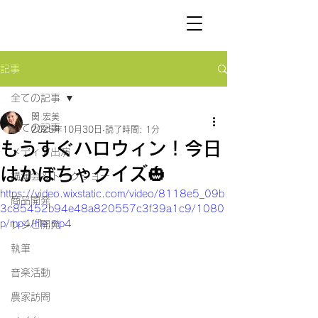
SEKI
HIROMI
記事
全ての記事
関 宏美
全ての記事
2025年10月30日
読了時間: 1分
もうすぐハロウィン！今日
メディア出演
はかぼちゃクイズ🎃
講演会＆トークショー
https://video.wixstatic.com/video/8118e5_09b
商品開発
3c85452b94e48a820557c3f39a1c9/1080
p/mp4/file.mp4
レシピ開発
執筆
音楽活動
農家訪問