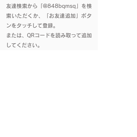
友達検索から「
@848bqmsq」を検
索いただくか、「お友達追加」ボタ
ンをタッチして登録。
または、QRコードを読み取って追加
してください。
⚫検索の場合
「友だち追加」→ 「ID／電話番号」
を選択
「ID」にチェックし
「
@848bqmsq」と入力し検索
​（一番最初に「@」を忘れずに付け
て下さい）
​⚫QRコードの場合