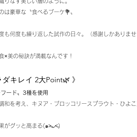
織りなす美しい層のように。
のは豪華な〝食べるブーケ💐〟
度も何度も繰り返した試作の日々。（感謝しかありません
食×美の秘訣が満載なんです！
キレイ 2大Point🌿 》
ーフード〟3種を使用
調和を考え、キヌア・ブロッコリースプラウト・ひよこ
グッと高まる(๑˃̵ᴗ˂̵)