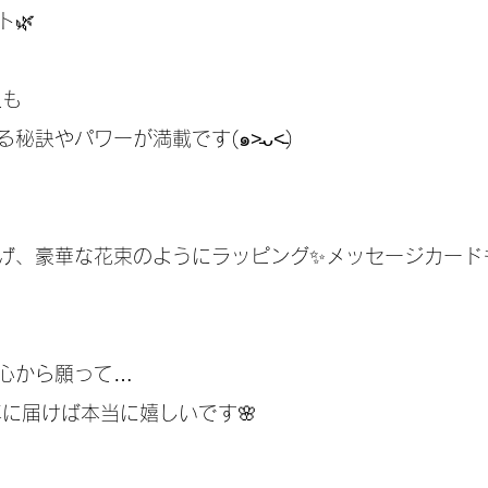
🌿
も 
訣やパワーが満載です(๑˃̵ᴗ˂̵)
げ、豪華な花束のようにラッピング✨メッセージカード
心から願って…
卓に届けば本当に嬉しいです🌸