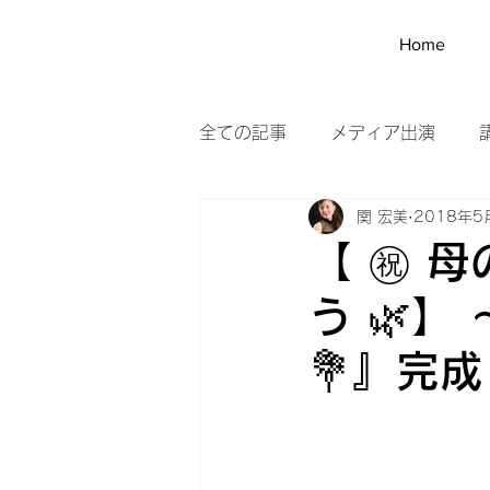
SEKI
Home
HIROMI
全ての記事
メディア出演
関 宏美
2018年5
農家訪問
メイク
野菜
【 ㊗️
う 🌿
💐』完