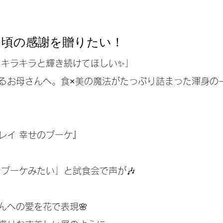
日頃の感謝を贈りたい！
にキラキラと輝き続けてほしい✨」
るお母さんへ。食×美の魔法がたっぷり詰まった渾身の
レイ 幸せのブーケ』
でブーケみたい」と試食会で声が🎶
んへの愛を花で表現🌸