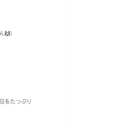
🙌）
豆をたっぷり