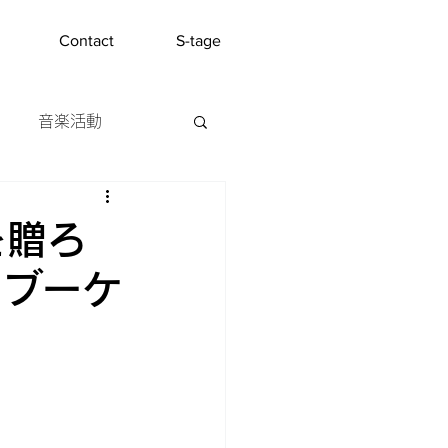
Contact
S-tage
音楽活動
介
を贈ろ
のブーケ