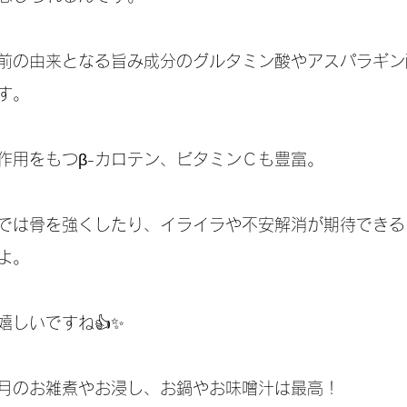
前の由来となる旨み成分のグルタミン酸やアスパラギン
す。
作用をもつβ-カロテン、ビタミンＣも豊富。
では骨を強くしたり、イライラや不安解消が期待でき
すよ。
嬉しいですね👍✨
月のお雑煮やお浸し、お鍋やお味噌汁は最高！