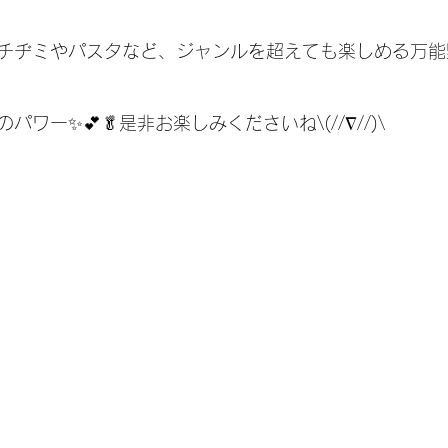
ヂミやパスタなど、ジャンルを超えても楽しめる万能野
ワー✨💕🥬是非お楽しみくださいね\(//∇//)\