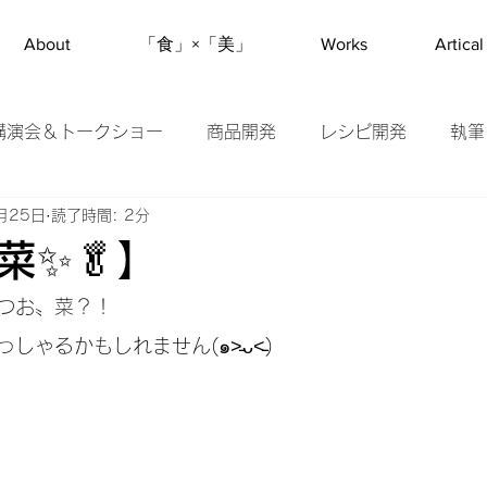
About
「食」×「美」
Works
Artical
講演会＆トークショー
商品開発
レシピ開発
執筆
月25日
読了時間: 2分
ソムリエ
#野菜美活
アンバサダー
旬の野菜紹
菜✨🥬】
つお〟菜？！
ゃるかもしれません(๑˃̵ᴗ˂̵)