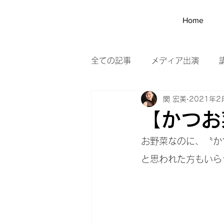
SEKI
Home
HIROMI
全ての記事
メディア出演
関 宏美
2021年2
農家訪問
メイク
野菜
【かつお
お野菜なのに、〝か
と思われた方もいらっし