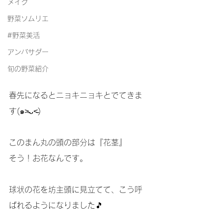
メイク
野菜ソムリエ
#野菜美活
アンバサダー
旬の野菜紹介
春先になるとニョキニョキとでてきま
す(๑˃̵ᴗ˂̵)
このまん丸の頭の部分は『花茎』
そう！お花なんです。
球状の花を坊主頭に見立てて、こう呼
ばれるようになりました🎵