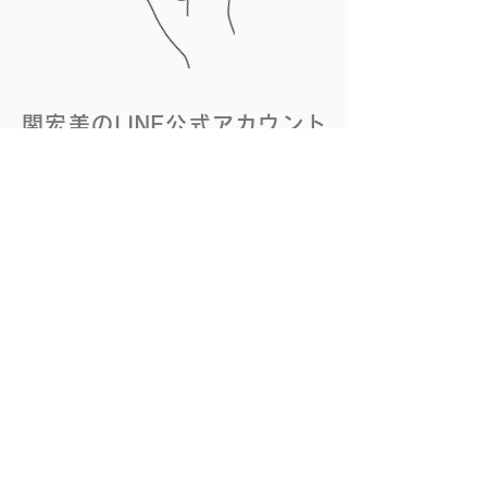
関宏美のLINE公式アカウント
「🍅 ベジLOVE 🍏」
友だちになって最新イベント情報や
記事配信の他、
​お友達限定企画の情報も!!
【LINEのお友達登録】
友達検索から「
@848bqmsq」を検
索いただくか、「お友達追加」ボタ
ンをタッチして登録。
または、QRコードを読み取って追加
してください。