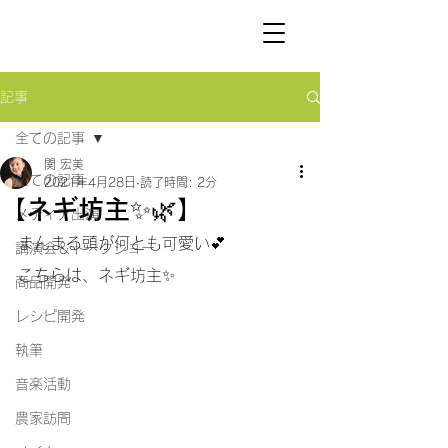
SEKI
HIROMI
記事
全ての記事
関 宏美
全ての記事
2021年4月28日
読了時間: 2分
【ネギ坊主✨🌿】
メディア出演
まんまる頭が何とも可愛い💕
講演会＆トークショー
こちらは、ネギ坊主✨
商品開発
レシピ開発
執筆
音楽活動
農家訪問