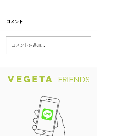
コメント
【新しょうが✨
コメントを追加…
「渥美の陽光-HIKARI-」
VEGETA
FRIENDS